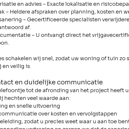
isatie en advies – Exacte lokalisatie en risicobepa
k – Heldere afspraken over planning, kosten en w
sanering – Gecertificeerde specialisten verwijder
antwoord af.
cumentatie – U ontvangt direct het vrijgavecertifi
bon.
ies schakelen wij snel, zodat uw woning of tuin zo 
 en veilig is.
ntact en duidelijke communicatie
elefoontje tot de afronding van het project heeft u
j hechten veel waarde aan:
ng en snelle uitvoering
communicatie over kosten en vervolgstappen
leiding, zodat u precies weet waar u aan toe ben