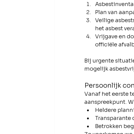
Asbestinventar
Plan van aanpa
Veilige asbest
het asbest ver
Vrijgave en do
officiële afval
Bij urgente situat
mogelijk asbestvrij
Persoonlijk co
Vanaf het eerste t
aanspreekpunt. Wi
Heldere planni
Transparante 
Betrokken bege