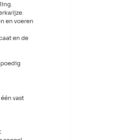
ling.
erkwijze.
en en voeren 
caat en de 
spoedig 
 één vast 
t