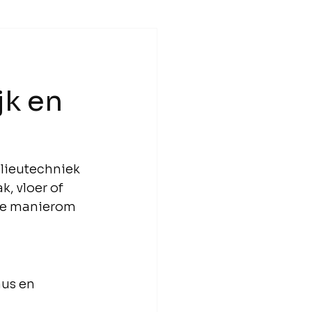
jk en
lieutechniek 
, vloer of 
ige manierom 
us en 