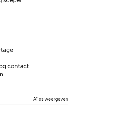
 soepel 
rtage
og contact 
n 
Alles weergeven